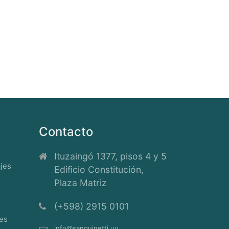
Contacto
Ituzaingó 1377, pisos 4 y 5
ajes
Edificio Constitución,
Plaza Matriz
(+598) 2915 0101
les
info@sanguinetti.uy