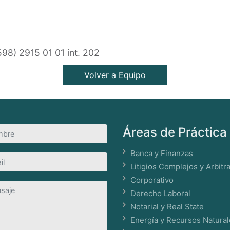
598) 2915 01 01 int. 202
Volver a Equipo
Áreas de Práctica
Banca y Finanzas
Litigios Complejos y Arbitr
Corporativo
Derecho Laboral
Notarial y Real State
Energía y Recursos Natura